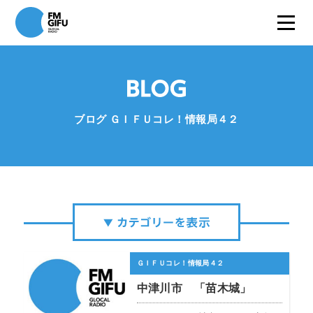
ブログ ＧＩＦＵコレ！情報局４２
ＧＩＦＵコレ！情報局４２
中津川市 「苗木城」