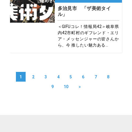
多治見市 「ザ美術タイ
ル」
＜GIFUコレ！情報局42＞岐阜県
内42市町村のギフレンド・エリ
ア・メッセンジャーの皆さんか
ら、今 推したい魅力ある...
1
2
3
4
5
6
7
8
9
10
»