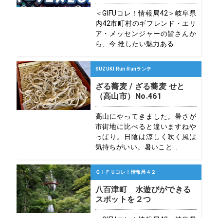
＜GIFUコレ！情報局42＞岐阜県
内42市町村のギフレンド・エリ
ア・メッセンジャーの皆さんか
ら、今 推したい魅力ある...
SUZUKI Run Runランチ
ざる蕎麦 / ざる蕎麦 せと
（高山市）No.461
高山にやってきました。暑さが
市街地に比べると違いますねや
っぱり。日陰は涼しく吹く風は
気持ちがいい。暑いこと...
ＧＩＦＵコレ！情報局４２
八百津町 水遊びができる
スポットを２つ