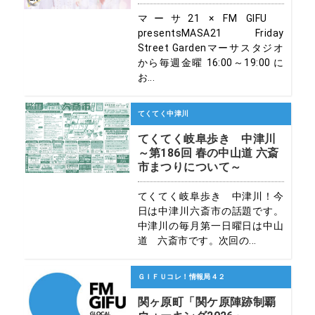
マーサ21 × FM GIFU
presentsMASA21 Friday
Street Gardenマーサスタジオ
から毎週金曜 16:00～19:00 に
お...
てくてく中津川
てくてく岐阜歩き 中津川
～第186回 春の中山道 六斎
市まつりについて～
てくてく岐阜歩き 中津川！今
日は中津川六斎市の話題です。
中津川の毎月第一日曜日は中山
道 六斎市です。次回の...
ＧＩＦＵコレ！情報局４２
関ヶ原町「関ケ原陣跡制覇