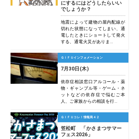
にするにはどうしたらいい
でしょうか？
地震によって建物の屋内配線が
切れた状態になってしまい、通
電したときにショートして発火
する、通電火災がありま...
ＧＩＦＵインフォメーション
7月30日(木)
依存症相談窓口アルコール・薬
物・ギャンブル等・ゲーム・ネ
ットなどの依存症で悩むご本
人、ご家族からの相談を行...
ＧＩＦＵコレ！情報局４２
笠松町 「かさまつサマー
フェス2026」