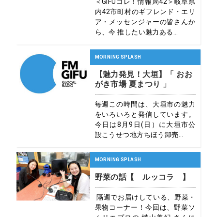
＜GIFUコレ！情報局42＞岐阜県
内42市町村のギフレンド・エリ
ア・メッセンジャーの皆さんか
ら、今 推したい魅力ある...
MORNING SPLASH
【魅力発見！大垣】「 おお
がき市場 夏まつり 」
毎週この時間は、大垣市の魅力
をいろいろと発信しています。
今日は8月9日(日）に大垣市公
設こうせつ地方ちほう卸売...
MORNING SPLASH
野菜の話【 ルッコラ 】
隔週でお届けしている、野菜・
果物コーナー！今回は、野菜ソ