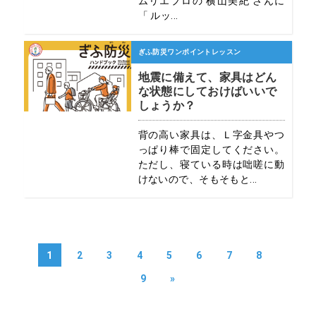
ムリエプロの 横山美紀 さんに
「 ルッ...
ぎふ防災ワンポイントレッスン
地震に備えて、家具はどん
な状態にしておけばいいで
しょうか？
背の高い家具は、Ｌ字金具やつ
っぱり棒で固定してください。
ただし、寝ている時は咄嗟に動
けないので、そもそもと...
1
2
3
4
5
6
7
8
9
»