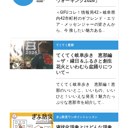
ウォーキング2026」
＜GIFUコレ！情報局42＞岐阜県
内42市町村のギフレンド・エリ
ア・メッセンジャーの皆さんか
ら、今 推したい魅力ある...
てくてく恵那
てくてく岐阜歩き 恵那編
～ザ・縁日＆ふるさと創生
花火といわむら盆踊りにつ
いて～
てくてく岐阜歩き 恵那編！恵
那のいいとこ、いいもの、いい
ひと！いいえな発見！魅力たっ
ぷりな恵那市を紹介して...
ぎふ防災ワンポイントレッスン
液状化現象とはどんな現象