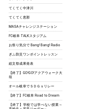
てくてく中津川
てくてく恵那
MASAチャレンジステーション
FC岐阜 TALKスタジアム
お祭り気分で Bang! Bang! Radio
ぎふ防災ワンポイントレッスン
総文祭成果発表
【終了】GO!GO!アクアウォーク大
垣
オール岐阜でＳＤＧｓリレー
【終了】FC岐阜 Road to Dream
【終了】学校では学べない授業～
高校生ｘ若手リーダー～