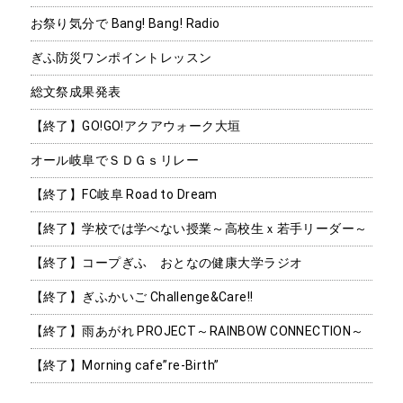
お祭り気分で Bang! Bang! Radio
ぎふ防災ワンポイントレッスン
総文祭成果発表
【終了】GO!GO!アクアウォーク大垣
オール岐阜でＳＤＧｓリレー
【終了】FC岐阜 Road to Dream
【終了】学校では学べない授業～高校生ｘ若手リーダー～
【終了】コープぎふ おとなの健康大学ラジオ
【終了】ぎふかいご Challenge&Care!!
【終了】雨あがれ PROJECT～RAINBOW CONNECTION～
【終了】Morning cafe”re-Birth”