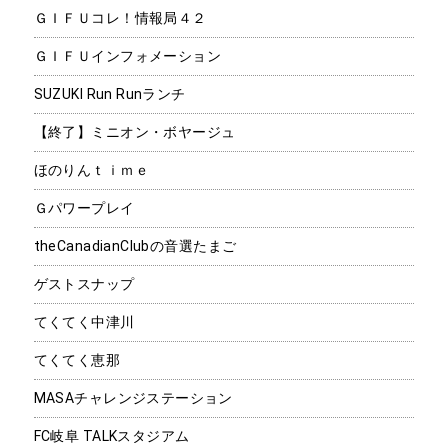
ＧＩＦＵコレ！情報局４２
ＧＩＦＵインフォメーション
SUZUKI Run Runランチ
【終了】ミニオン・ボヤージュ
ほのりんｔｉｍｅ
Ｇパワープレイ
theCanadianClubの音選たまご
ゲストスナップ
てくてく中津川
てくてく恵那
MASAチャレンジステーション
FC岐阜 TALKスタジアム