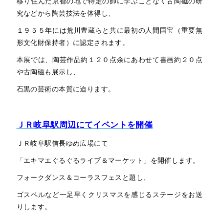
移り住んだ京都の地で特定の師に学ぶことなく古陶磁の研
究などから陶芸技法を体得し、
１９５５年には荒川豊蔵らと共に最初の人間国宝（重要無
形文化財保持者）に認定されます。
本展では、陶芸作品約１２０点余にあわせて書画約２０点
や古陶磁も展示し、
石黒の芸術の本質に迫ります。
ＪＲ岐阜駅周辺にてイベントを開催
ＪＲ岐阜駅信長ゆめ広場にて
「エキマエぐるぐるライブ＆マーケット」を開催します。
フォークダンス＆コーラスフェスと題し、
ゴスペルなど一足早くクリスマスを感じるステージをお送
りします。