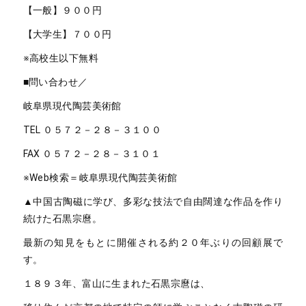
【一般】９００円
【大学生】７００円
※高校生以下無料
■問い合わせ／
岐阜県現代陶芸美術館
TEL ０５７２－２８－３１００
FAX ０５７２－２８－３１０１
※Web検索＝岐阜県現代陶芸美術館
▲中国古陶磁に学び、多彩な技法で自由闊達な作品を作り
続けた石黒宗麿。
最新の知見をもとに開催される約２０年ぶりの回顧展で
す。
１８９３年、富山に生まれた石黒宗麿は、