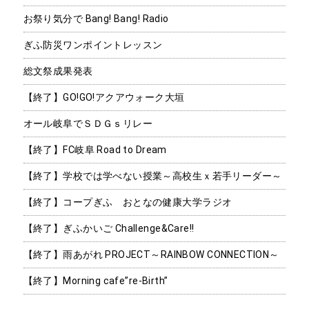
お祭り気分で Bang! Bang! Radio
ぎふ防災ワンポイントレッスン
総文祭成果発表
【終了】GO!GO!アクアウォーク大垣
オール岐阜でＳＤＧｓリレー
【終了】FC岐阜 Road to Dream
【終了】学校では学べない授業～高校生ｘ若手リーダー～
【終了】コープぎふ おとなの健康大学ラジオ
【終了】ぎふかいご Challenge&Care!!
【終了】雨あがれ PROJECT～RAINBOW CONNECTION～
【終了】Morning cafe”re-Birth”