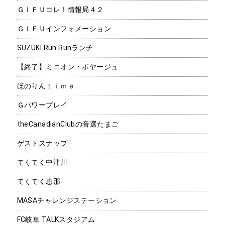
ＧＩＦＵコレ！情報局４２
ＧＩＦＵインフォメーション
SUZUKI Run Runランチ
【終了】ミニオン・ボヤージュ
ほのりんｔｉｍｅ
Ｇパワープレイ
theCanadianClubの音選たまご
ゲストスナップ
てくてく中津川
てくてく恵那
MASAチャレンジステーション
FC岐阜 TALKスタジアム