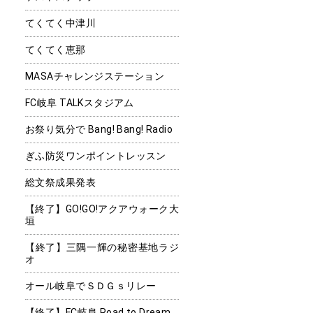
てくてく中津川
てくてく恵那
MASAチャレンジステーション
FC岐阜 TALKスタジアム
お祭り気分で Bang! Bang! Radio
ぎふ防災ワンポイントレッスン
総文祭成果発表
【終了】GO!GO!アクアウォーク大
垣
【終了】三隅一輝の秘密基地ラジ
オ
オール岐阜でＳＤＧｓリレー
【終了】FC岐阜 Road to Dream