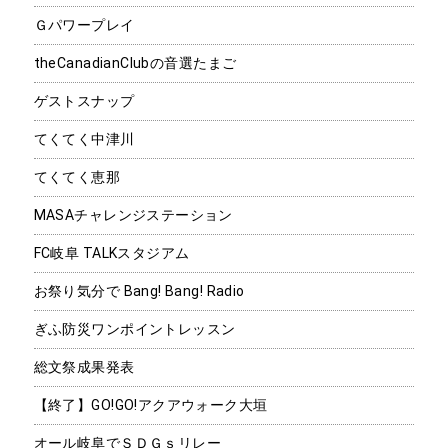
Ｇパワープレイ
theCanadianClubの音選たまご
ゲストスナップ
てくてく中津川
てくてく恵那
MASAチャレンジステーション
FC岐阜 TALKスタジアム
お祭り気分で Bang! Bang! Radio
ぎふ防災ワンポイントレッスン
総文祭成果発表
【終了】GO!GO!アクアウォーク大垣
オール岐阜でＳＤＧｓリレー