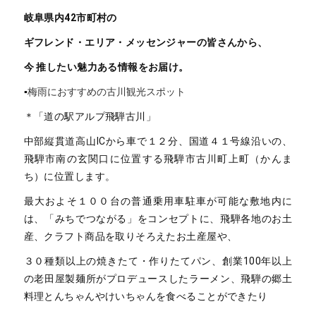
岐阜県内42市町村の
ギフレンド・エリア・メッセンジャーの皆さんから、
今 推したい魅力ある情報をお届け。
▪️
梅雨におすすめの古川観光スポット
＊「道の駅アルプ飛騨古川」
中部縦貫道高山ICから車で１２分、国道４１号線沿いの、
飛騨市南の玄関口に位置する飛騨市古川町上町（かんま
ち）に位置します。
最大およそ１００台の普通乗用車駐車が可能な敷地内に
は、「みちでつながる」をコンセプトに、飛騨各地のお土
産、クラフト商品を取りそろえたお土産屋や、
３０種類以上の焼きたて・作りたてパン、創業100年以上
の老田屋製麺所がプロデュースしたラーメン、飛騨の郷土
料理とんちゃんやけいちゃんを食べることができたり