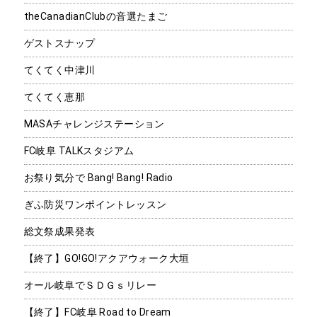
theCanadianClubの音選たまご
ゲストスナップ
てくてく中津川
てくてく恵那
MASAチャレンジステーション
FC岐阜 TALKスタジアム
お祭り気分で Bang! Bang! Radio
ぎふ防災ワンポイントレッスン
総文祭成果発表
【終了】GO!GO!アクアウォーク大垣
オール岐阜でＳＤＧｓリレー
【終了】FC岐阜 Road to Dream