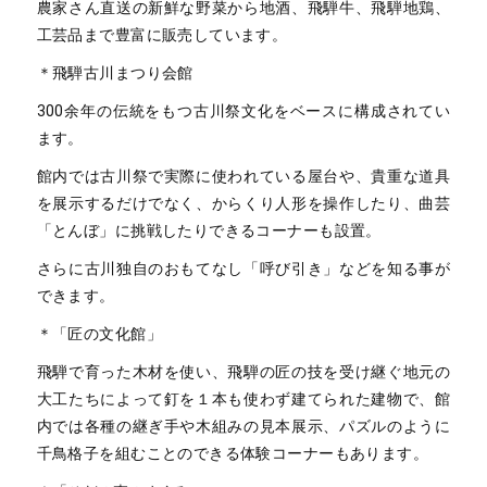
農家さん直送の新鮮な野菜から地酒、飛騨牛、飛騨地鶏、
工芸品まで豊富に販売しています。
＊飛騨古川まつり会館
300余年の伝統をもつ古川祭文化をベースに構成されてい
ます。
館内では古川祭で実際に使われている屋台や、貴重な道具
を展示するだけでなく、からくり人形を操作したり、曲芸
「とんぼ」に挑戦したりできるコーナーも設置。
さらに古川独自のおもてなし「呼び引き」などを知る事が
できます。
＊「匠の文化館」
飛騨で育った木材を使い、飛騨の匠の技を受け継ぐ地元の
大工たちによって釘を１本も使わず建てられた建物で、館
内では各種の継ぎ手や木組みの見本展示、パズルのように
千鳥格子を組むことのできる体験コーナーもあります。