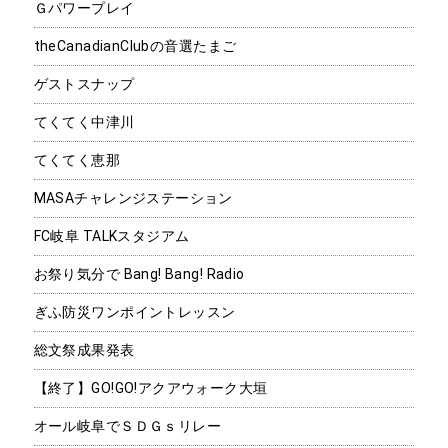
Ｇパワープレイ
theCanadianClubの音選たまご
ゲストスナップ
てくてく中津川
てくてく恵那
MASAチャレンジステーション
FC岐阜 TALKスタジアム
お祭り気分で Bang! Bang! Radio
ぎふ防災ワンポイントレッスン
総文祭成果発表
【終了】GO!GO!アクアウォーク大垣
オール岐阜でＳＤＧｓリレー