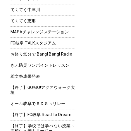
てくてく中津川
てくてく恵那
MASAチャレンジステーション
FC岐阜 TALKスタジアム
お祭り気分で Bang! Bang! Radio
ぎふ防災ワンポイントレッスン
総文祭成果発表
【終了】GO!GO!アクアウォーク大
垣
オール岐阜でＳＤＧｓリレー
【終了】FC岐阜 Road to Dream
【終了】学校では学べない授業～
高校生ｘ若手リーダー～