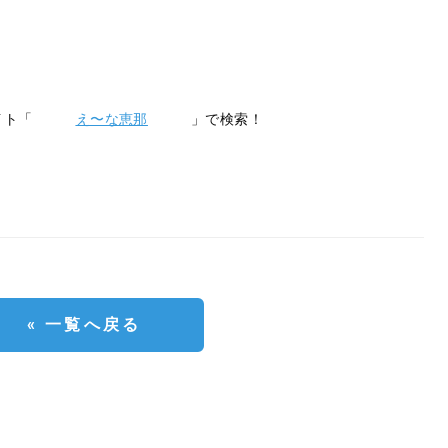
光サイト「
え〜な恵那
」で検索！
« 一覧へ戻る