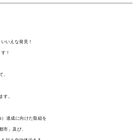
！いいえな発見！
ます！
て、
ます。
Gs）達成に向けた取組を
来都市」及び、
みを行う自治体である