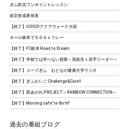
ぎふ防災ワンポイントレッスン
総文祭成果発表
【終了】GO!GO!アクアウォーク大垣
オール岐阜でＳＤＧｓリレー
【終了】FC岐阜 Road to Dream
【終了】学校では学べない授業～高校生ｘ若手リーダー～
【終了】コープぎふ おとなの健康大学ラジオ
【終了】ぎふかいご Challenge&Care!!
【終了】雨あがれ PROJECT～RAINBOW CONNECTION～
【終了】Morning cafe”re-Birth”
過去の番組ブログ