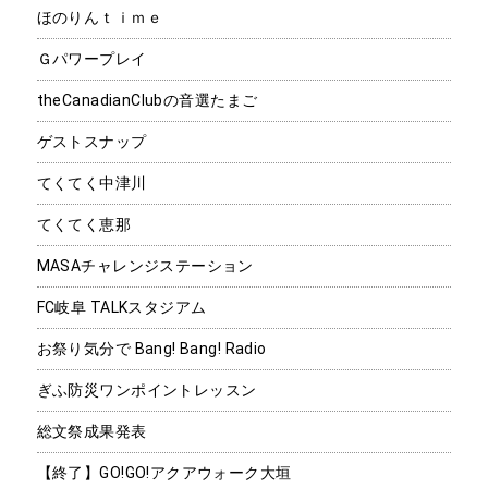
ほのりんｔｉｍｅ
Ｇパワープレイ
theCanadianClubの音選たまご
ゲストスナップ
てくてく中津川
てくてく恵那
MASAチャレンジステーション
FC岐阜 TALKスタジアム
お祭り気分で Bang! Bang! Radio
ぎふ防災ワンポイントレッスン
総文祭成果発表
【終了】GO!GO!アクアウォーク大垣