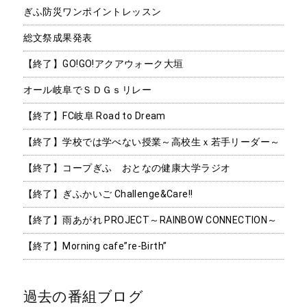
ぎふ防災ワンポイントレッスン
総文祭成果発表
【終了】GO!GO!アクアウォーク大垣
オール岐阜でＳＤＧｓリレー
【終了】FC岐阜 Road to Dream
【終了】学校では学べない授業～高校生ｘ若手リーダー～
【終了】コープぎふ おとなの健康大学ラジオ
【終了】ぎふかいご Challenge&Care!!
【終了】雨あがれ PROJECT～RAINBOW CONNECTION～
【終了】Morning cafe”re-Birth”
過去の番組ブログ