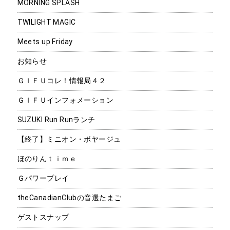
MORNING SPLASH
TWILIGHT MAGIC
Meets up Friday
お知らせ
ＧＩＦＵコレ！情報局４２
ＧＩＦＵインフォメーション
SUZUKI Run Runランチ
【終了】ミニオン・ボヤージュ
ほのりんｔｉｍｅ
Ｇパワープレイ
theCanadianClubの音選たまご
ゲストスナップ