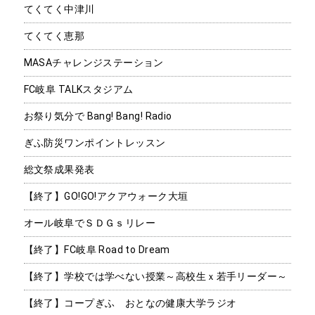
てくてく中津川
てくてく恵那
MASAチャレンジステーション
FC岐阜 TALKスタジアム
お祭り気分で Bang! Bang! Radio
ぎふ防災ワンポイントレッスン
総文祭成果発表
【終了】GO!GO!アクアウォーク大垣
オール岐阜でＳＤＧｓリレー
【終了】FC岐阜 Road to Dream
【終了】学校では学べない授業～高校生ｘ若手リーダー～
【終了】コープぎふ おとなの健康大学ラジオ